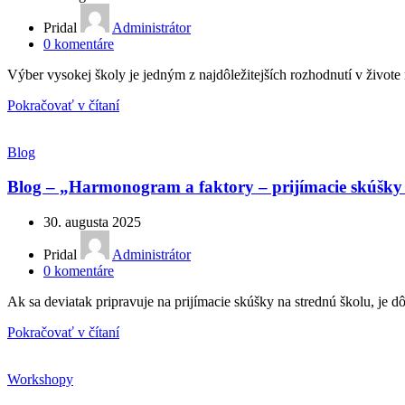
Pridal
Administrátor
0
komentáre
Výber vysokej školy je jedným z najdôležitejších rozhodnutí v živote
Pokračovať v čítaní
Blog
Blog – „Harmonogram a faktory – prijímacie skúšky 
30. augusta 2025
Pridal
Administrátor
0
komentáre
Ak sa deviatak pripravuje na prijímacie skúšky na strednú školu, je 
Pokračovať v čítaní
Workshopy