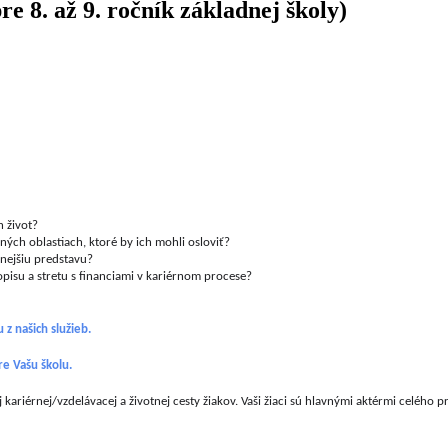
e 8. až 9. ročník základnej školy)
 život? 
ných oblastiach, ktoré by ich mohli osloviť?
snejšiu predstavu?
opisu a stretu s financiami v kariérnom procese?
 z našich služieb.
re Vašu školu.
j kariérnej/vzdelávacej a životnej cesty žiakov. Vaši žiaci sú hlavnými aktérmi celého 