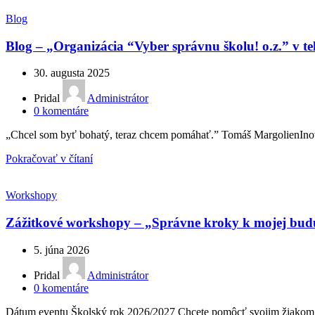
Blog
Blog – „Organizácia “Vyber správnu školu! o.z.” v t
30. augusta 2025
Pridal
Administrátor
0
komentáre
„Chcel som byť bohatý, teraz chcem pomáhať.” Tomáš MargolienInová
Pokračovať v čítaní
Workshopy
Zážitkové workshopy – „Správne kroky k mojej budúcn
5. júna 2026
Pridal
Administrátor
0
komentáre
Dátum eventu Školský rok 2026/2027 Chcete pomôcť svojim žiakom s