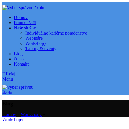
Domov
Ponuka škôl
Naše služby
Individuálne kariérne poradenstvo
Webináre
Workshopy
Tábory & eventy
Blog
O nás
Kontakt
Hľadaj
Menu
Blog
Domov
»
Workshopy
»
Workshopy