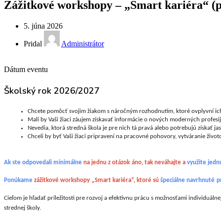
Zážitkové workshopy – „Smart kariéra“ (pr
5. júna 2026
Pridal
Administrátor
Dátum eventu
Školský rok 2026/2027
Chcete pomôcť svojim žiakom s náročným rozhodnutím, ktoré ovplyvní ich
Mali by Vaši žiaci záujem získavať informácie o nových moderných profesij
Nevedia, ktorá stredná škola je pre nich tá pravá alebo potrebujú získať ja
Chceli by byť Vaši žiaci pripravení na pracovné pohovory, vytváranie život
Ak ste odpovedali minimálne 
na jednu z otázok
áno, tak neváhajte a 
využite jednu
Ponúkame 
zážitkové workshopy
„Smart kariéra“, ktoré sú 
špeciálne navrhnuté
p
Cieľom je hľadať príležitosti pre rozvoj a efektívnu prácu s možnosťami individuálne
strednej školy.