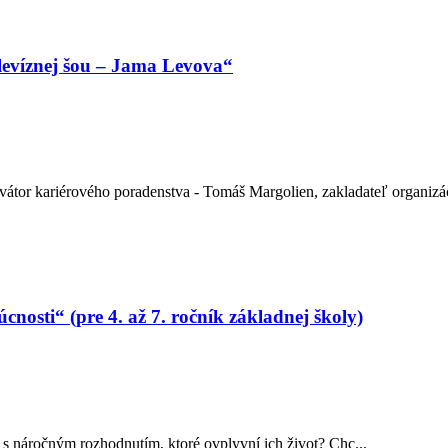
elevíznej šou – Jama Levova“
tor kariérového poradenstva - Tomáš Margolien, zakladateľ organizác
osti“ (pre 4. až 7. ročník základnej školy)
 náročným rozhodnutím, ktoré ovplyvní ich život? Chc...