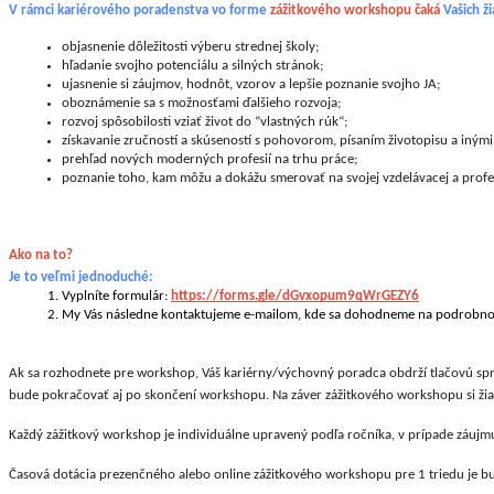
V rámci kariérového poradenstva vo forme 
zážitkového workshopu čaká 
Vašich ž
objasnenie dôležitosti výberu strednej školy;
hľadanie svojho potenciálu a silných stránok;
ujasnenie si záujmov, hodnôt, vzorov a lepšie poznanie svojho JA;
oboznámenie sa s možnosťami ďalšieho rozvoja;
rozvoj spôsobilosti vziať život do “vlastných rúk“;
získavanie zručností a skúseností s pohovorom, písaním životopisu a iným
prehľad nových moderných profesií na trhu práce;
poznanie toho, kam môžu a dokážu smerovať na svojej vzdelávacej a profes
Ako na to? 
Je to veľmi jednoduché:
Vyplníte formulár:
https://forms.gle/dGvxopum9qWrGEZY6
My Vás následne kontaktujeme e-mailom, kde sa dohodneme na podrobno
Ak sa rozhodnete pre workshop, Váš kariérny/výchovný poradca obdrží tlačovú sprá
bude pokračovať aj po skončení workshopu. Na záver zážitkového workshopu si žiaci
Každý zážitkový workshop je individuálne upravený podľa ročníka, v prípade záujm
Časová dotácia prezenčného alebo online zážitkového workshopu pre 1 triedu je b