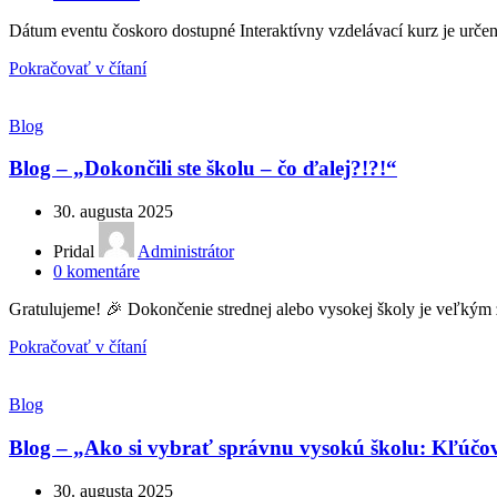
Dátum eventu čoskoro dostupné Interaktívny vzdelávací kurz je urč
Pokračovať v čítaní
Blog
Blog – „Dokončili ste školu – čo ďalej?!?!“
30. augusta 2025
Pridal
Administrátor
0
komentáre
Gratulujeme! 🎉 Dokončenie strednej alebo vysokej školy je veľkým 
Pokračovať v čítaní
Blog
Blog – „Ako si vybrať správnu vysokú školu: Kľúčo
30. augusta 2025