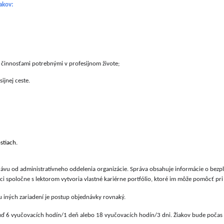
iakov:
i činnosťami potrebnými v profesijnom živote;
ijnej ceste.
stiach.
vu od administratívneho oddelenia organizácie. Správa obsahuje informácie o bezpla
 spoločne s lektorom vytvoria vlastné kariérne portfólio, ktoré im môže pomôcť pri v
u iných zariadení je postup objednávky rovnaký.
uď 6 vyučovacích hodín/1 deň alebo 18 vyučovacích hodín/3 dni. Žiakov bude počas 