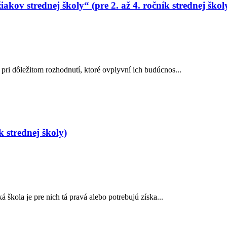
kov strednej školy“ (pre 2. až 4. ročník strednej škol
i dôležitom rozhodnutí, ktoré ovplyvní ich budúcnos...
 strednej školy)
škola je pre nich tá pravá alebo potrebujú získa...