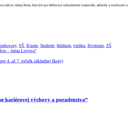
poradcov Vašej školy, ktorým po lektorovi odosielame materiály, aktivity a možnosti vz
pohovory
,
SŠ
,
šťastie
,
študenti
,
štúdium
,
vizitka
,
životopis
,
ZŠ
j šou – Jama Levova“
e 4. až 7. ročník základnej školy)
se kariérovej výchovy a poradenstva“