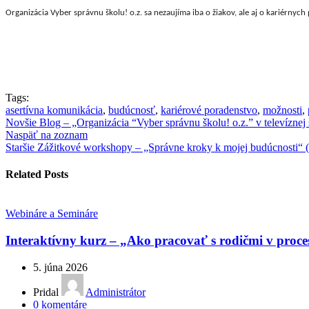
Organizácia Vyber správnu školu! o.z. sa nezaujíma iba o žiakov, ale aj o kariérnych 
Tags:
asertívna komunikácia
,
budúcnosť
,
kariérové poradenstvo
,
možnosti
,
Novšie
Blog – „Organizácia “Vyber správnu školu! o.z.” v televízne
Naspäť na zoznam
Staršie
Zážitkové workshopy – „Správne kroky k mojej budúcnosti“ (pr
Related Posts
Webináre a Semináre
Interaktívny kurz – „Ako pracovať s rodičmi v proce
5. júna 2026
Pridal
Administrátor
0
komentáre