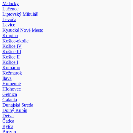
Malacky
Lučenec
Liptovský Mikuláš
Levoča
Levice
Kysucké Nové Mesto
Krupina
Košice-okolie
Košice IV
Košice III
Košice II
Košice I
Komárno
Kežmarok
Ilava
Humenné
Hlohovec
Gelnica
Galanta
Dunajská Streda
Dolný Kubín
Detva
Čadca
Bytča
Brezno