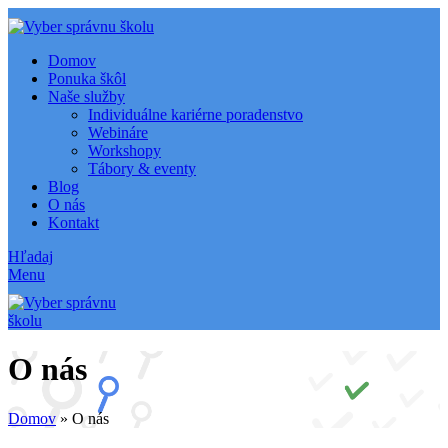
Domov
Ponuka škôl
Naše služby
Individuálne kariérne poradenstvo
Webináre
Workshopy
Tábory & eventy
Blog
O nás
Kontakt
Hľadaj
Menu
O nás
Domov
»
O nás