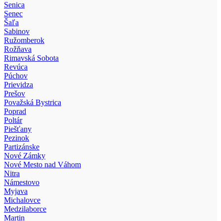
Senica
Senec
Šaľa
Sabinov
Ružomberok
Rožňava
Rimavská Sobota
Revúca
Púchov
Prievidza
Prešov
Považská Bystrica
Poprad
Poltár
Piešťany
Pezinok
Partizánske
Nové Zámky
Nové Mesto nad Váhom
Nitra
Námestovo
Myjava
Michalovce
Medzilaborce
Martin