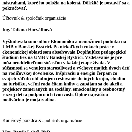
nástrahami, ktoré ho položia na kolená. Dôležité je postaviť sa a
pokračovať.
Účtovník & spoločník organizácie
Ing. Tatiana Horváthová
Vyštudovala som odbor Ekonomika a manažment podniku na
UMB v Banskej Bystrici. Po niekoľkých rokoch práce v
ekonomickej oblasti som absolvovala Doplňujúce pedagogické
štúdium tiež na UMB v Banskej Bystrici. Vzdelávanie je pre
mňa neoddeliteľnou súčasťou v každej etape života. V
súčasnosti sa venujem starostlivosti a výchove mojich dvoch detí
na rodičovskej dovolenke. Inšpiráciu a energiu čerpám zo
svojich záľub: obľubujem cestovanie do iných krajín, chodím
na turistiku, veľmi rada čítam knihy a zapájam sa do akcií a
projektov zameraných na sociálny, emocionálny a osobnostný
rozvoj detí a podporu ich tvorivosti. Úplne najväčšou
motiváciou je moja rodina.
Kariérový poradca
& spoločník organizácie