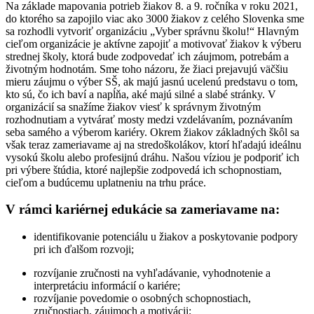
Na základe mapovania potrieb žiakov 8. a 9. ročníka v roku 2021,
do ktorého sa zapojilo viac ako 3000 žiakov z celého Slovenka sme
sa rozhodli vytvoriť organizáciu „Vyber správnu školu!“ Hlavným
cieľom organizácie je aktívne zapojiť a motivovať žiakov k výberu
strednej školy, ktorá bude zodpovedať ich záujmom, potrebám a
životným hodnotám. Sme toho názoru, že žiaci prejavujú väčšiu
mieru záujmu o výber SŠ, ak majú jasnú ucelenú predstavu o tom,
kto sú, čo ich baví a napĺňa, aké majú silné a slabé stránky. V
organizácií sa snažíme žiakov viesť k správnym životným
rozhodnutiam a vytvárať mosty medzi vzdelávaním, poznávaním
seba samého a výberom kariéry. Okrem žiakov základných škôl sa
však teraz zameriavame aj na stredoškolákov, ktorí hľadajú ideálnu
vysokú školu alebo profesijnú dráhu. Našou víziou je podporiť ich
pri výbere štúdia, ktoré najlepšie zodpovedá ich schopnostiam,
cieľom a budúcemu uplatneniu na trhu práce.
V rámci kariérnej edukácie sa zameriavame na:
identifikovanie potenciálu u žiakov a poskytovanie podpory
pri ich ďalšom rozvoji;
rozvíjanie zručnosti na vyhľadávanie, vyhodnotenie a
interpretáciu informácií o kariére;
rozvíjanie povedomie o osobných schopnostiach,
zručnostiach, záujmoch a motivácii;