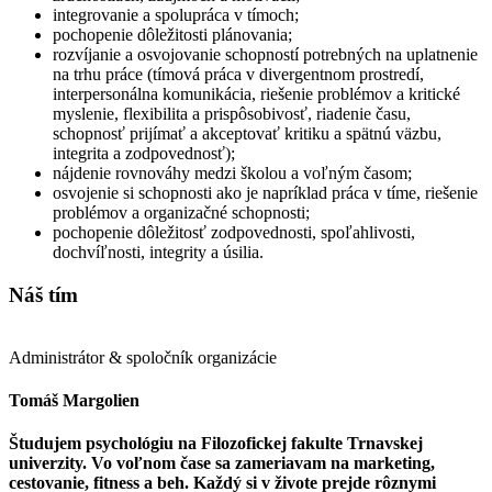
integrovanie a spolupráca v tímoch;
pochopenie dôležitosti plánovania;
rozvíjanie a osvojovanie schopností potrebných na uplatnenie
na trhu práce (tímová práca v divergentnom prostredí,
interpersonálna komunikácia, riešenie problémov a kritické
myslenie, flexibilita a prispôsobivosť, riadenie času,
schopnosť prijímať a akceptovať kritiku a spätnú väzbu,
integrita a zodpovednosť);
nájdenie rovnováhy medzi školou a voľným časom;
osvojenie si schopnosti ako je napríklad práca v tíme, riešenie
problémov a organizačné schopnosti;
pochopenie dôležitosť zodpovednosti, spoľahlivosti,
dochvíľnosti, integrity a úsilia.
Náš tím
Administrátor & spoločník organizácie
Tomáš Margolien
Študujem psychológiu na Filozofickej fakulte Trnavskej
univerzity. Vo voľnom čase sa zameriavam na marketing,
cestovanie, fitness a beh. Každý si v živote prejde rôznymi