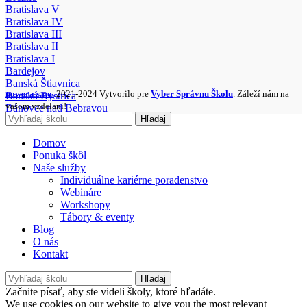
Bratislava V
Bratislava IV
Bratislava III
Bratislava II
Bratislava I
Bardejov
Banská Štiavnica
nowera s.r.o.
2021-2024 Vytvorilo pre
Vyber Správnu Školu
. Záleží nám na
Banská Bystrica
vašom vzdelaní!
Bánovce nad Bebravou
Hľadaj
Domov
Ponuka škôl
Naše služby
Individuálne kariérne poradenstvo
Webináre
Workshopy
Tábory & eventy
Blog
O nás
Kontakt
Hľadaj
Začnite písať, aby ste videli školy, ktoré hľadáte.
We use cookies on our website to give you the most relevant