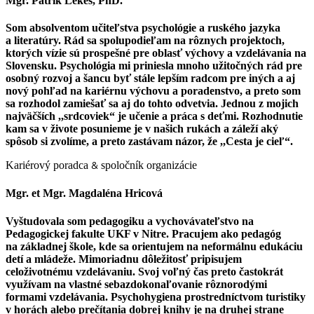
Mgr. Patrik Lekeš, PhD.
Som absolventom učiteľstva psychológie a ruského jazyka
a literatúry. Rád sa spolupodieľam na rôznych projektoch,
ktorých vízie sú prospešné pre oblasť výchovy a vzdelávania na
Slovensku. Psychológia mi priniesla mnoho užitočných rád pre
osobný rozvoj a šancu byť stále lepším radcom pre iných a aj
nový pohľad na kariérnu výchovu a poradenstvo, a preto som
sa rozhodol zamiešať sa aj do tohto odvetvia. Jednou z mojich
najväčších ,,srdcoviek“ je učenie a práca s deťmi. Rozhodnutie
kam sa v živote posunieme je v našich rukách a záleží aký
spôsob si zvolíme, a preto zastávam názor, že ,,Cesta je cieľ“.
Kariérový poradca
&
spoločník organizácie
Mgr. et Mgr. Magdaléna Hricová
Vyštudovala som pedagogiku a vychovávateľstvo na
Pedagogickej fakulte UKF v Nitre. Pracujem ako pedagóg
na základnej škole, kde sa orientujem na neformálnu edukáciu
detí a mládeže. Mimoriadnu dôležitosť pripisujem
celoživotnému vzdelávaniu. Svoj voľný čas preto častokrát
využívam na vlastné sebazdokonaľovanie rôznorodými
formami vzdelávania. Psychohygiena prostredníctvom turistiky
v horách alebo prečítania dobrej knihy je na druhej strane