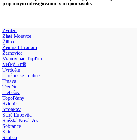
príjemným odreagovaním v mojom živote.
Zvolen
Zlaté Moravce
Žilina
Žiar nad Hronom
Žarnovica
Vranov nad Topľou
Veľký Krtíš
Tvrdošín
Turčianske Teplice
Trnava
Trenčín
Trebišov
Topoľčany
Svidník
Stropkov
Stará Ľubovňa
Spišská Nová Ves
Sobrance
Snina
Skalica