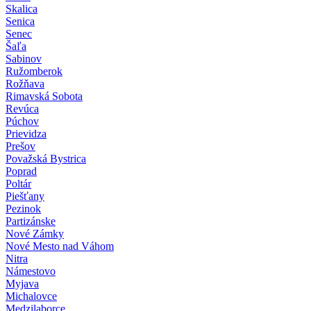
Skalica
Senica
Senec
Šaľa
Sabinov
Ružomberok
Rožňava
Rimavská Sobota
Revúca
Púchov
Prievidza
Prešov
Považská Bystrica
Poprad
Poltár
Piešťany
Pezinok
Partizánske
Nové Zámky
Nové Mesto nad Váhom
Nitra
Námestovo
Myjava
Michalovce
Medzilaborce