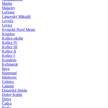
Martin
Malacky
Lučenec
Liptovský Mikuláš
Levoča
Levice
Kysucké Nové Mesto
Krupina
Košice-okolie
Košice IV
Košice III
Košice II
Košice I
Komárno
Kežmarok
Ilava
Humenné
Hlohovec
Gelnica
Galanta
Dunajská Streda
Dolný Kubín
Detva
Čadca
Bytča