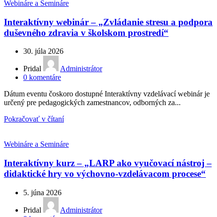
Webináre a Semináre
Interaktívny webinár – „Zvládanie stresu a podpora
duševného zdravia v školskom prostredí“
30. júla 2026
Pridal
Administrátor
0
komentáre
Dátum eventu čoskoro dostupné Interaktívny vzdelávací webinár je
určený pre pedagogických zamestnancov, odborných za...
Pokračovať v čítaní
Webináre a Semináre
Interaktívny kurz – „LARP ako vyučovací nástroj –
didaktické hry vo výchovno-vzdelávacom procese“
5. júna 2026
Pridal
Administrátor