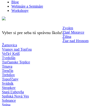
Blog
Webináre a Semináre
Workshopy
Zvolen
Vyber si pre seba tú správnu školu!
Zlaté Moravce
Žilina
Žiar nad Hronom
Žarnovica
Vranov nad Topľou
Veľký Krtíš
Tvrdošín
Turčianske Teplice
Trnava
Trenčín
Trebišov
Topoľčany
Svidník
Stropkov
Stará Ľubovňa
Spišská Nová Ves
Sobrance
Snina