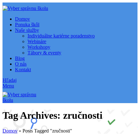
Domov
Ponuka škôl
Naše služby
Individuálne kariérne poradenstvo
Webináre
Workshopy
Tábory & eventy
Blog
O nás
Kontakt
Hľadaj
Menu
Tag Archives: zručnosti
Domov
»
Posts Tagged "zručnosti"