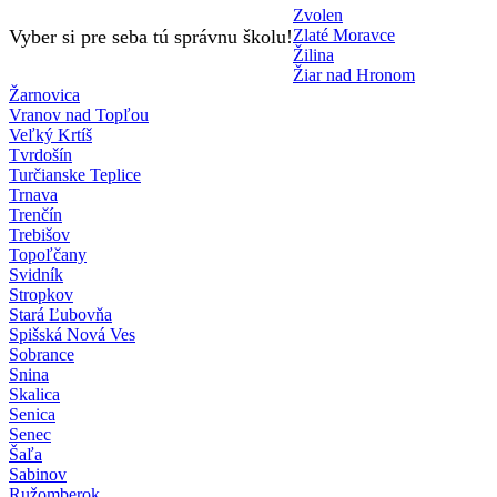
Zvolen
Vyber si pre seba tú správnu školu!
Zlaté Moravce
Žilina
Žiar nad Hronom
Žarnovica
Vranov nad Topľou
Veľký Krtíš
Tvrdošín
Turčianske Teplice
Trnava
Trenčín
Trebišov
Topoľčany
Svidník
Stropkov
Stará Ľubovňa
Spišská Nová Ves
Sobrance
Snina
Skalica
Senica
Senec
Šaľa
Sabinov
Ružomberok