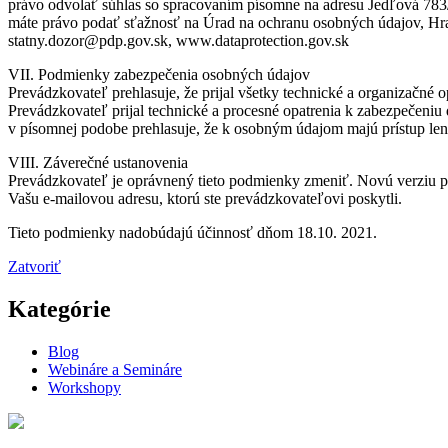
právo odvolať súhlas so spracovaním písomne na adresu Jedľová 783
máte právo podať sťažnosť na Úrad na ochranu osobných údajov, Hrani
statny.dozor@pdp.gov.sk, www.dataprotection.gov.sk
VII. Podmienky zabezpečenia osobných údajov
Prevádzkovateľ prehlasuje, že prijal všetky technické a organizačné 
Prevádzkovateľ prijal technické a procesné opatrenia k zabezpečeniu
v písomnej podobe prehlasuje, že k osobným údajom majú prístup len
VIII. Záverečné ustanovenia
Prevádzkovateľ je oprávnený tieto podmienky zmeniť. Novú verziu p
Vašu e-mailovou adresu, ktorú ste prevádzkovateľovi poskytli.
Tieto podmienky nadobúdajú účinnosť dňom 18.10. 2021.
Zatvoriť
Kategórie
Blog
Webináre a Semináre
Workshopy