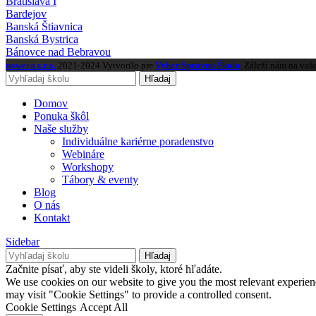
Bratislava I
Bardejov
Banská Štiavnica
Banská Bystrica
Bánovce nad Bebravou
nowera s.r.o.
2021-2024 Vytvorilo pre
Vyber Správnu Školu
. Záleží nám na vaš
Hľadaj
Domov
Ponuka škôl
Naše služby
Individuálne kariérne poradenstvo
Webináre
Workshopy
Tábory & eventy
Blog
O nás
Kontakt
Sidebar
Hľadaj
Začnite písať, aby ste videli školy, ktoré hľadáte.
We use cookies on our website to give you the most relevant experien
may visit "Cookie Settings" to provide a controlled consent.
Cookie Settings
Accept All