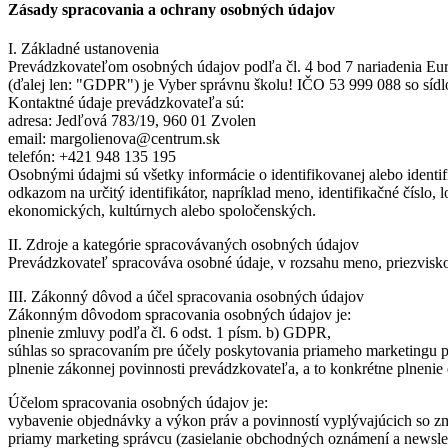
Zásady spracovania a ochrany osobných údajov
I. Základné ustanovenia
Prevádzkovateľom osobných údajov podľa čl. 4 bod 7 nariadenia Eu
(ďalej len: "GDPR") je Vyber správnu školu! IČO 53 999 088 so sídl
Kontaktné údaje prevádzkovateľa sú:
adresa: Jedľová 783/19, 960 01 Zvolen
email: margolienova@centrum.sk
telefón: +421 948 135 195
Osobnými údajmi sú všetky informácie o identifikovanej alebo identi
odkazom na určitý identifikátor, napríklad meno, identifikačné číslo,
ekonomických, kultúrnych alebo spoločenských.
II. Zdroje a kategórie spracovávaných osobných údajov
Prevádzkovateľ spracováva osobné údaje, v rozsahu meno, priezvisko, t
III. Zákonný dôvod a účel spracovania osobných údajov
Zákonným dôvodom spracovania osobných údajov je:
plnenie zmluvy podľa čl. 6 odst. 1 písm. b) GDPR,
súhlas so spracovaním pre účely poskytovania priameho marketingu p
plnenie zákonnej povinnosti prevádzkovateľa, a to konkrétne plnenie
Účelom spracovania osobných údajov je:
vybavenie objednávky a výkon práv a povinností vyplývajúcich so 
priamy marketing správcu (zasielanie obchodných oznámení a newsle