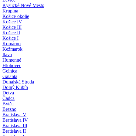
Kysucké Nové Mesto
Krupina
Košice-okolie
Košice IV
Košice III
Košice II
Košice I
Komárno
Kežmarok
Ilava
Humenné
Hlohovec
Gelnica
Galanta
Dunajská Streda
Dolný Kubín
Detva
Čadca
Bytča
Brezno
Bratislava V
Bratislava IV
Bratislava III
Bratislava II