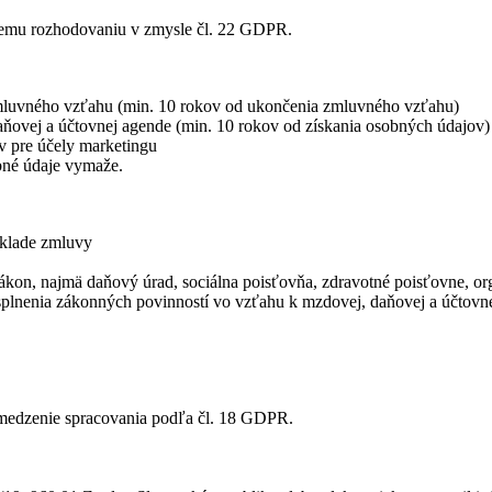
nemu rozhodovaniu v zmysle čl. 22 GDPR.
mluvného vzťahu (min. 10 rokov od ukončenia zmluvného vzťahu)
ňovej a účtovnej agende (min. 10 rokov od získania osobných údajov)
v pre účely marketingu
bné údaje vymaže.
základe zmluvy
kon, najmä daňový úrad, sociálna poisťovňa, zdravotné poisťovne, org
splnenia zákonných povinností vo vzťahu k mzdovej, daňovej a účtovnej
medzenie spracovania podľa čl. 18 GDPR.