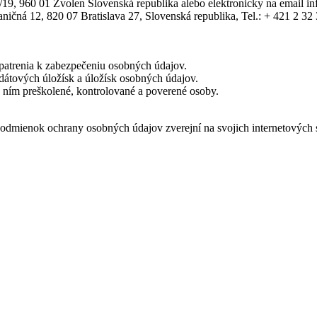
/19, 960 01 Zvolen Slovenská republika alebo elektronicky na email 
čná 12, 820 07 Bratislava 27, Slovenská republika, Tel.: + 421 2 32 3
opatrenia k zabezpečeniu osobných údajov.
 dátových úložísk a úložísk osobných údajov.
 ním preškolené, kontrolované a poverené osoby.
odmienok ochrany osobných údajov zverejní na svojich internetových 