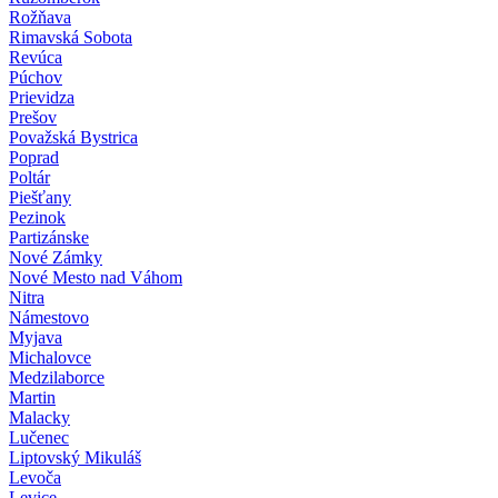
Rožňava
Rimavská Sobota
Revúca
Púchov
Prievidza
Prešov
Považská Bystrica
Poprad
Poltár
Piešťany
Pezinok
Partizánske
Nové Zámky
Nové Mesto nad Váhom
Nitra
Námestovo
Myjava
Michalovce
Medzilaborce
Martin
Malacky
Lučenec
Liptovský Mikuláš
Levoča
Levice