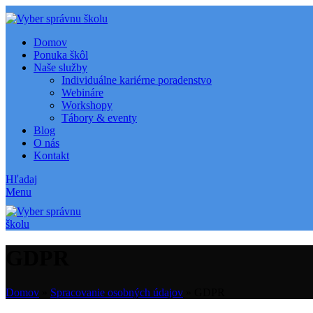
Domov
Ponuka škôl
Naše služby
Individuálne kariérne poradenstvo
Webináre
Workshopy
Tábory & eventy
Blog
O nás
Kontakt
Hľadaj
Menu
GDPR
Domov
»
Spracovanie osobných údajov
»
GDPR