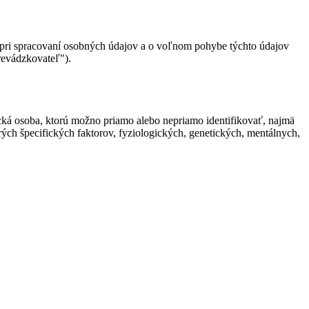
pri spracovaní osobných údajov a o voľnom pohybe týchto údajov
revádzkovateľ").
ická osoba, ktorú možno priamo alebo nepriamo identifikovať, najmä
erých špecifických faktorov, fyziologických, genetických, mentálnych,