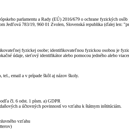
rópskeho parlamentu a Rady (EÚ) 2016/679 o ochrane fyzických osôb 
om Jedľová 783/19, 960 01 Zvolen, Slovenská republika (ďalej len: "p
fikovateľnej fyzickej osobe; identifikovateľnou fyzickou osobou je fyz
 lokačné údaje, sieťový identifikátor alebo pomocou jedného alebo viac
el., email a v prípade škôl aj názov školy.
odľa čl. 6 odst. 1 písm. a) GDPR
 daňových a účtovných povinností vo vzťahu k štátnym inštitúciám.
zmluvného vzťahu
tterov)