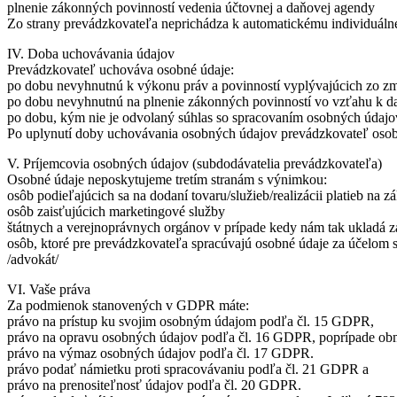
plnenie zákonných povinností vedenia účtovnej a daňovej agendy
Zo strany prevádzkovateľa neprichádza k automatickému individuál
IV. Doba uchovávania údajov
Prevádzkovateľ uchováva osobné údaje:
po dobu nevyhnutnú k výkonu práv a povinností vyplývajúcich zo z
po dobu nevyhnutnú na plnenie zákonných povinností vo vzťahu k da
po dobu, kým nie je odvolaný súhlas so spracovaním osobných údajo
Po uplynutí doby uchovávania osobných údajov prevádzkovateľ oso
V. Príjemcovia osobných údajov (subdodávatelia prevádzkovateľa)
Osobné údaje neposkytujeme tretím stranám s výnimkou:
osôb podieľajúcich sa na dodaní tovaru/služieb/realizácii platieb na 
osôb zaisťujúcich marketingové služby
štátnych a verejnoprávnych orgánov v prípade kedy nám tak ukladá zá
osôb, ktoré pre prevádzkovateľa spracúvajú osobné údaje za účelom 
/advokát/
VI. Vaše práva
Za podmienok stanovených v GDPR máte:
právo na prístup ku svojim osobným údajom podľa čl. 15 GDPR,
právo na opravu osobných údajov podľa čl. 16 GDPR, poprípade ob
právo na výmaz osobných údajov podľa čl. 17 GDPR.
právo podať námietku proti spracovávaniu podľa čl. 21 GDPR a
právo na prenositeľnosť údajov podľa čl. 20 GDPR.